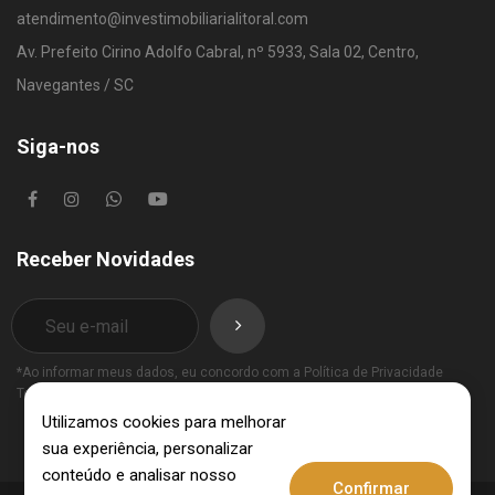
atendimento@investimobiliarialitoral.com
Av. Prefeito Cirino Adolfo Cabral, nº 5933, Sala 02, Centro,
Navegantes / SC
Siga-nos
Receber Novidades
*Ao informar meus dados, eu concordo com a
Política de Privacidade
Termos de Uso
.
Utilizamos cookies para melhorar
sua experiência, personalizar
conteúdo e analisar nosso
Confirmar