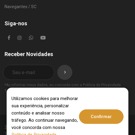
Navegantes / SC
Siga-nos
Receber Novidades
*Ao informar meus dados, eu concordo com a
Política de Privacidade
Termos de Uso
.
Utilizamos cookies para melhorar
sua experiência, personalizar
conteúdo e analisar nosso
Confirmar
tráfego. Ao continuar navegando,
você concorda com nossa
2025 © Invest Imobiliária - CRECI: 10062-J - CNPJ:
15.831.309/0001-09. Todos os direitos reservados.
Política de Privacidade
.