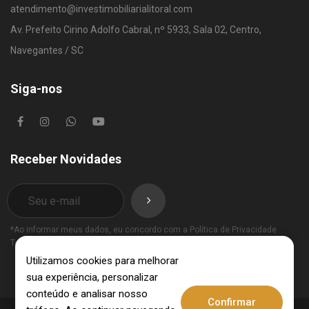
atendimento@investimobiliarialitoral.com
Av. Prefeito Cirino Adolfo Cabral, nº 5933, Sala 02, Centro,
Navegantes / SC
Siga-nos
Receber Novidades
*Ao informar meus dados, eu concordo com a
Política de Privacidade
Termos de Uso
.
Utilizamos cookies para melhorar
sua experiência, personalizar
conteúdo e analisar nosso
Confirmar