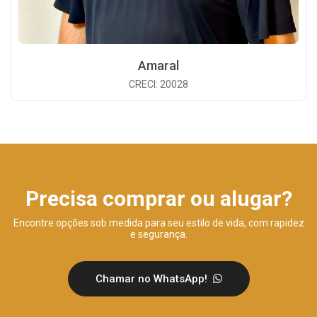
Amaral
CRECI: 20028
Precisa comprar ou alugar?
Encontre opções sob medida para seu estilo de vida, com rapidez
e segurança.
Chamar no WhatsApp!