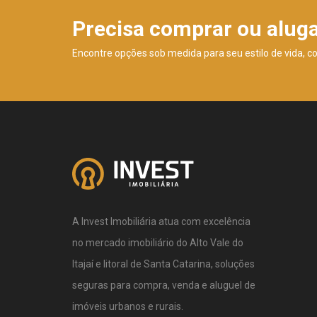
Precisa comprar ou alug
Encontre opções sob medida para seu estilo de vida, c
A Invest Imobiliária atua com excelência
no mercado imobiliário do Alto Vale do
Itajaí e litoral de Santa Catarina, soluções
seguras para compra, venda e aluguel de
imóveis urbanos e rurais.