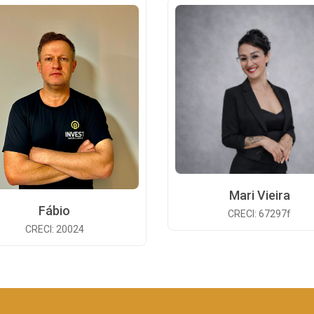
Mari Vieira
Fábio
CRECI: 67297f
CRECI: 20024