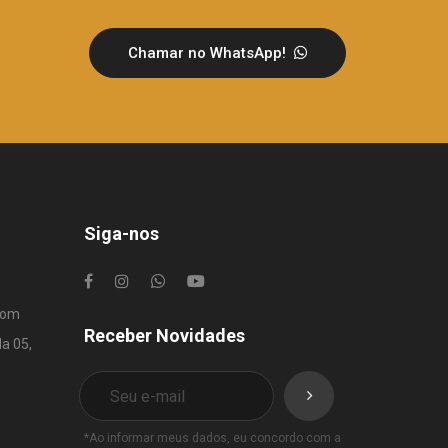
Chamar no WhatsApp!
Siga-nos
com
Receber Novidades
la 05,
*Ao informar meus dados, eu concordo com a