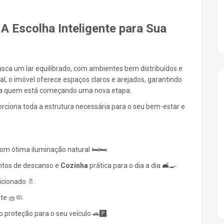
A Escolha Inteligente para Sua
sca um lar equilibrado, com ambientes bem distribuídos e
l, o imóvel oferece espaços claros e arejados, garantindo
para quem está começando uma nova etapa.
orciona toda a estrutura necessária para o seu bem-estar e
m ótima iluminação natural 🛏️🛏️.
tos de descanso e
Cozinha
prática para o dia a dia 🛋️🍳.
cionado 🚿.
te 🧺🧼.
o proteção para o seu veículo 🚗🅿️.