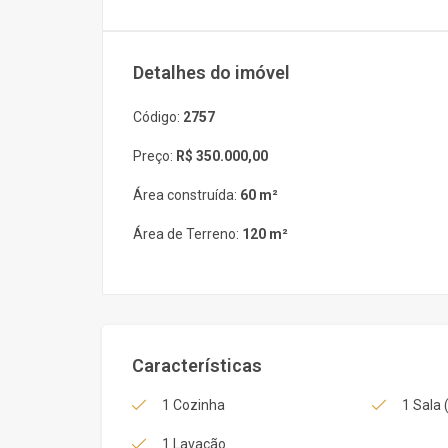
Detalhes do imóvel
Código:
2757
Preço:
R$ 350.000,00
Área construída:
60 m²
Área de Terreno:
120 m²
Características
1 Cozinha
1 Sala 
1 Lavação