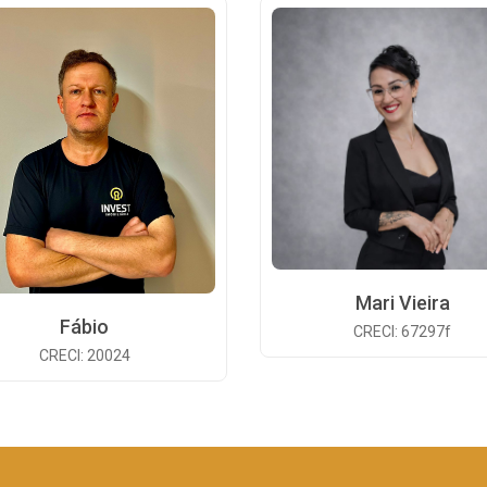
Mari Vieira
Fábio
CRECI: 67297f
CRECI: 20024