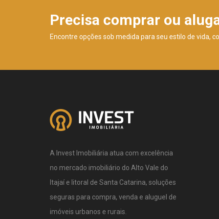
Precisa comprar ou alug
Encontre opções sob medida para seu estilo de vida, c
A Invest Imobiliária atua com excelência
no mercado imobiliário do Alto Vale do
Itajaí e litoral de Santa Catarina, soluções
seguras para compra, venda e aluguel de
imóveis urbanos e rurais.