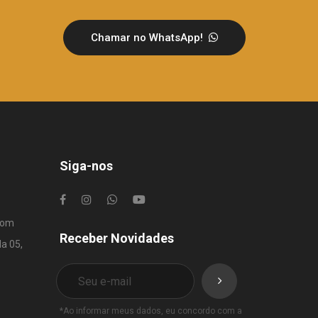
Chamar no WhatsApp!
Siga-nos
com
Receber Novidades
la 05,
*Ao informar meus dados, eu concordo com a