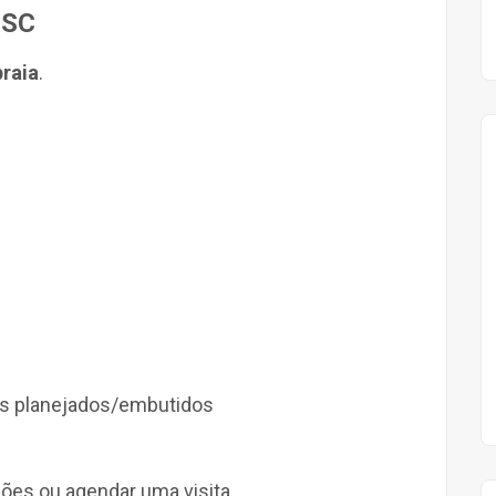
 SC
praia
.
 planejados/embutidos
ões ou agendar uma visita.