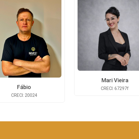
Mari Vieira
Fábio
CRECI: 67297f
CRECI: 20024