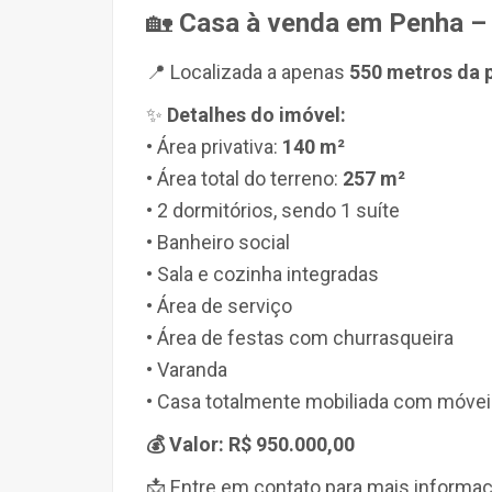
🏡
Casa à venda em Penha –
📍 Localizada a apenas
550 metros da 
✨
Detalhes do imóvel:
• Área privativa:
140 m²
• Área total do terreno:
257 m²
•
2 dormitórios
, sendo
1 suíte
•
Banheiro social
•
Sala e cozinha integradas
•
Área de serviço
•
Área de festas com churrasqueira
•
Varanda
•
Casa totalmente mobiliada
com móveis
💰 Valor: R$ 950.000,00
📩 Entre em contato para mais informaç