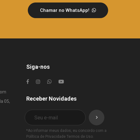
Chamar no WhatsApp!
Siga-nos
com
Receber Novidades
la 05,
*Ao informar meus dados, eu concordo com a
Política de Privacidade
Termos de Uso
.