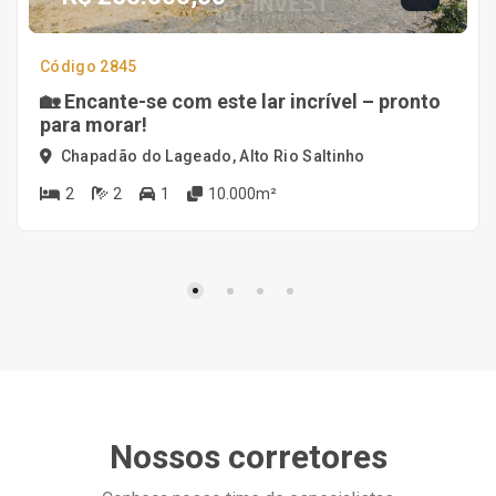
Código 2845
🏡 Encante-se com este lar incrível – pronto
para morar!
Chapadão do Lageado, Alto Rio Saltinho
2
2
1
10.000m²
Nossos corretores